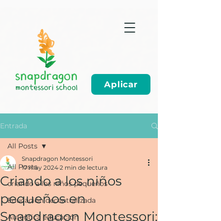
Aplicar
Entrada
All Posts
Snapdragon Montessori
All Posts
17 may 2024
2 min de lectura
Criando a los niños
criando a los niños pequeños
pequeños en
Educación decentralizada
Snapdragon Montessori:
Auténtica educación